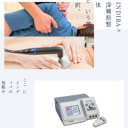
。
と
い
う
選
択
体
I
N
D
I
B
A
×
深
層
筋
整
性
能
や
機
械
の
紹
介
を
書
き
ま
す
の
こ
こ
に
イ
ン
デ
ィ
バ