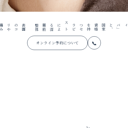
表
面
の
コ
リ
や
痛
み
だ
け
で
は
なく
体
国
家
資
格
を
持
つ
セ
ラ
ピ
ス
ト
に
よ
る
深
層
筋
整
、
📞
オンライン予約について