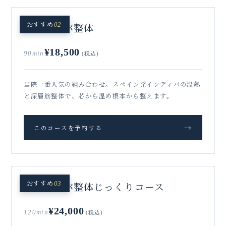
おすすめ
インディバ整体
02
¥18,500
90min
(税込)
当院一番人気の組み合わせ。スペイン発インディバの温熱
と深層筋整体で、芯から温め根本から整えます。
→
このコースを予約する
おすすめ
インディバ整体
03
じっくりコース
¥24,000
120min
(税込)